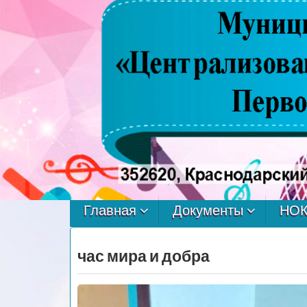
ЦКРЦ
Первомайского
Главная
Документы
НО
сельского
час мира и добра
поселения